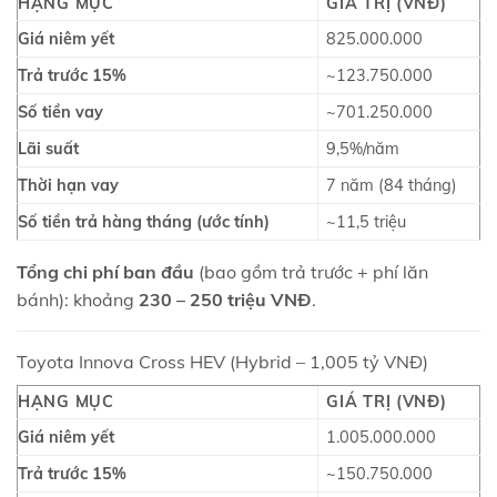
HẠNG MỤC
GIÁ TRỊ (VNĐ)
Giá niêm yết
825.000.000
Trả trước 15%
~123.750.000
Số tiền vay
~701.250.000
Lãi suất
9,5%/năm
Thời hạn vay
7 năm (84 tháng)
Số tiền trả hàng tháng (ước tính)
~11,5 triệu
Tổng chi phí ban đầu
(bao gồm trả trước + phí lăn
bánh): khoảng
230 – 250 triệu VNĐ
.
Toyota Innova Cross HEV (Hybrid – 1,005 tỷ VNĐ)
HẠNG MỤC
GIÁ TRỊ (VNĐ)
Giá niêm yết
1.005.000.000
Trả trước 15%
~150.750.000