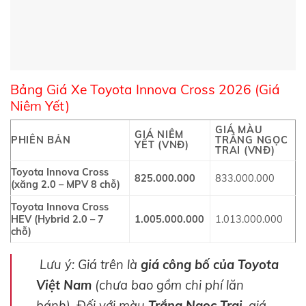
Bảng Giá Xe Toyota Innova Cross 2026 (Giá
Niêm Yết)
GIÁ MÀU
GIÁ NIÊM
PHIÊN BẢN
TRẮNG NGỌC
YẾT (VNĐ)
TRAI (VNĐ)
Toyota Innova Cross
825.000.000
833.000.000
(xăng 2.0 – MPV 8 chỗ)
Toyota Innova Cross
HEV (Hybrid 2.0 – 7
1.005.000.000
1.013.000.000
chỗ)
Lưu ý: Giá trên là
giá công bố của Toyota
Việt Nam
(chưa bao gồm chi phí lăn
bánh). Đối với màu
Trắng Ngọc Trai
, giá