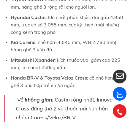
mm, hàng ghế 3 rộng rãi cho người lớn.
Hyundai Custin
: lớn nhất phân khúc, dài gần 4.950
mm, trục cơ sở 3.055 mm, cực kỳ thoải mái nhưng
cồng kềnh trong phố.
Kia Carens
: nhỏ hơn (4.540 mm, WB 2.780 mm),
hàng ghế 3 vừa đủ.
Mitsubishi Xpander
: kích thước vừa, gầm cao 225
mm, linh hoạt đường xấu.
Honda BR-V & Toyota Veloz Cross
: cỡ nhỏ hơn, hàng
ghế 3 phù hợp trẻ em/đi ngắn.
Về
không gian
: Custin rộng nhất, Innova
Cross đứng thứ 2 và thoải mái hơn hẳn
nhóm Carens/Veloz/BR-V.