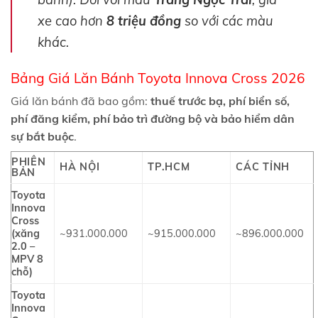
xe cao hơn
8 triệu đồng
so với các màu
khác.
Bảng Giá Lăn Bánh Toyota Innova Cross 2026
Giá lăn bánh đã bao gồm:
thuế trước bạ, phí biển số,
phí đăng kiểm, phí bảo trì đường bộ và bảo hiểm dân
sự bắt buộc
.
PHIÊN
HÀ NỘI
TP.HCM
CÁC TỈNH
BẢN
Toyota
Innova
Cross
(xăng
~931.000.000
~915.000.000
~896.000.000
2.0 –
MPV 8
chỗ)
Toyota
Innova