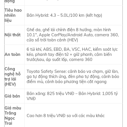
động
Tiêu hao
nhiên
Bản Hybrid: 4.3 – 5.0L/100 km (kết hợp)
liệu
Ghế da, ghế lái chỉnh điện 8 hướng, màn hình
Nội thất
10.1″, Apple CarPlay/Android Auto, camera 360,
cửa sổ trời toàn cảnh (HEV)
6 túi khí, ABS, EBD, BA, VSC, HAC, kiểm soát lực
An toàn
kéo, phanh tay điện tử + giữ phanh, cảm biến
trước/sau, áp suất lốp, camera 360
Công
Toyota Safety Sense: cảnh báo va chạm, giữ làn,
nghệ hỗ
ga tự động thích ứng, đèn pha tự động, cảnh báo
trợ lái
điểm mù, cảnh báo phương tiện cắt ngang
(HEV)
Bản xăng: 825 triệu VNĐ – Bản Hybrid: 1,005 tỷ
Giá bán
VNĐ
Giá màu
Trắng
Cao hơn 8 triệu VNĐ so với các màu khác
Ngọc
Trai