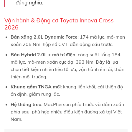
.
đúng nghĩa
Vận hành & Động cơ Toyota Innova Cross
2026
Bản xăng 2.0L Dynamic Force
: 174 mã lực, mô-men
xoắn 205 Nm, hộp số CVT, dẫn động cầu trước.
Bản Hybrid 2.0L + mô tơ điện
: công suất tổng 184
mã lực, mô-men xoắn cực đại 393 Nm. Đây là lựa
chọn tiết kiệm nhiên liệu tối ưu, vận hành êm ái, thân
thiện môi trường.
Khung gầm TNGA mới
: khung liền khối, cải thiện độ
ổn định, giảm rung lắc.
Hệ thống treo
: MacPherson phía trước và dầm xoắn
phía sau, phù hợp nhiều điều kiện đường xá tại Việt
Nam.