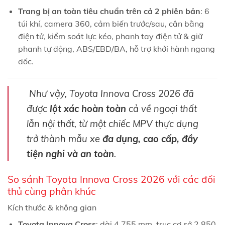
Trang bị an toàn tiêu chuẩn trên cả 2 phiên bản
: 6
túi khí, camera 360, cảm biến trước/sau, cân bằng
điện tử, kiểm soát lực kéo, phanh tay điện tử & giữ
phanh tự động, ABS/EBD/BA, hỗ trợ khởi hành ngang
dốc.
Như vậy, Toyota Innova Cross 2026 đã
được
lột xác hoàn toàn
cả về ngoại thất
lẫn nội thất, từ một chiếc MPV thực dụng
trở thành mẫu xe
đa dụng, cao cấp, đầy
tiện nghi và an toàn
.
So sánh Toyota Innova Cross 2026 với các đối
thủ cùng phân khúc
Kích thước & không gian
Toyota Innova Cross
: dài 4.755 mm, trục cơ sở 2.850