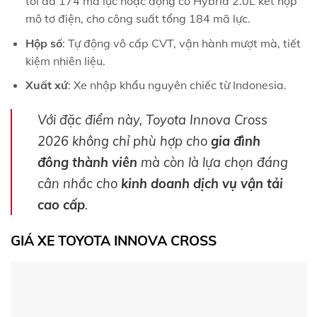
tối đa 174 mã lực hoặc động cơ Hybrid 2.0L kết hợp
mô tơ điện, cho công suất tổng 184 mã lực.
Hộp số
: Tự động vô cấp CVT, vận hành mượt mà, tiết
kiệm nhiên liệu.
Xuất xứ
: Xe nhập khẩu nguyên chiếc từ Indonesia.
Với đặc điểm này, Toyota Innova Cross
2026 không chỉ phù hợp cho
gia đình
đông thành viên
mà còn là lựa chọn đáng
cân nhắc cho
kinh doanh dịch vụ vận tải
cao cấp
.
GIÁ XE TOYOTA INNOVA CROSS