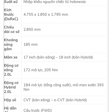
Xuất xứ
Nhập khẩu nguyên chiếc từ Indonesia
Kích
thước
4.755 x 1.850 x 1.795 mm
(DxRxC)
Chiều
2.850 mm
dài cơ sở
Khoảng
sáng
185 mm
gầm
Mâm xe
17 inch (bản xăng) – 18 inch (bản Hybrid)
Động cơ
xăng
172 mã lực, 205 Nm
2.0L
Động cơ
184 mã lực (tổng công suất), mô-men xoắn 393
Hybrid
Nm
2.0L
Hộp số
CVT (bản xăng) – e-CVT (bản Hybrid)
Hệ dẫn
Cầu trước (FWD)