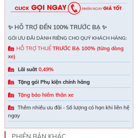
✨
HỖ TRỢ ĐẾN 100% TRƯỚC BẠ
✨
GÓI ƯU ĐÃI DÀNH RIÊNG CHO QUÝ KHÁCH HÀNG:
HỖ TRỢ THUẾ
TRƯỚC BẠ 100% (từng dòng
xe)
Lãi suât
0,49%
Tặng gói Phụ kiện chính hãng
Tặng bảo hiểm thân xe
Thêm nhiều ưu đãi - Số lượng có hạn khi liên hệ
ngay
PHIÊN BẢN KHÁC