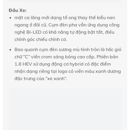
Đầu Xe:
mặt ca lăng mới dạng tổ ong thay thế kiểu nan
ngang ở đời cũ. Cụm đèn pha vẫn ứng dụng công
nghệ Bi-LED có khả năng tự động bật tắt, điều
chỉnh góc chiếu chỉnh cơ.
Bao quanh cụm đèn sương mù hình tròn là hốc gió
chữ “C” viền crom sáng bóng cao cấp. Phiên bản
1.8 HEV sử dụng động cơ hybrid có đặc điểm
nhận dạng riêng tại logo có viền màu xanh dương
đặc trưng của “xe xanh”.