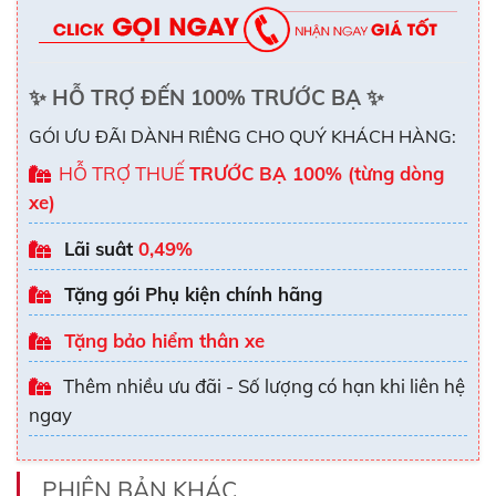
✨
HỖ TRỢ ĐẾN 100% TRƯỚC BẠ
✨
GÓI ƯU ĐÃI DÀNH RIÊNG CHO QUÝ KHÁCH HÀNG:
HỖ TRỢ THUẾ
TRƯỚC BẠ 100% (từng dòng
xe)
Lãi suât
0,49%
Tặng gói Phụ kiện chính hãng
Tặng bảo hiểm thân xe
Thêm nhiều ưu đãi - Số lượng có hạn khi liên hệ
ngay
PHIÊN BẢN KHÁC