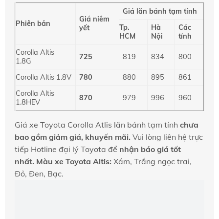
Giá lăn bánh tạm tính
Giá niêm
Phiên bản
Tp.
Hà
Các
yết
HCM
Nội
tỉnh
Corolla Altis
725
819
834
800
1.8G
Corolla Altis 1.8V
780
880
895
861
Corolla Altis
870
979
996
960
1.8HEV
Giá xe Toyota Corolla Atlis lăn bánh tạm tính
chưa
bao gồm giảm giá, khuyến mãi.
Vui lòng liên hệ trực
tiếp Hotline đại lý Toyota để
nhận báo giá tốt
nhất.
Màu xe Toyota Altis:
Xám, Trắng ngọc trai,
Đỏ, Đen, Bạc.