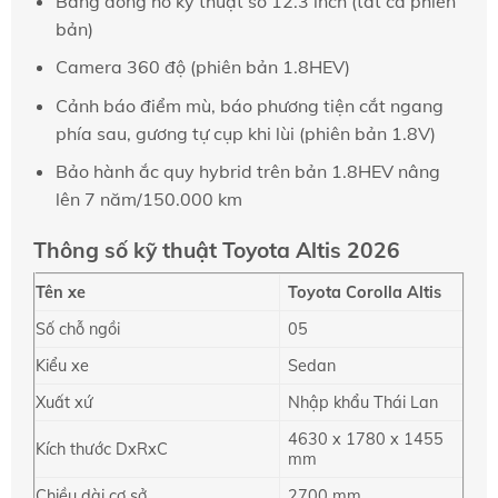
Bảng đồng hồ kỹ thuật số 12.3 inch (tất cả phiên
bản)
Camera 360 độ (phiên bản 1.8HEV)
Cảnh báo điểm mù, báo phương tiện cắt ngang
phía sau, gương tự cụp khi lùi (phiên bản 1.8V)
Bảo hành ắc quy hybrid trên bản 1.8HEV nâng
lên 7 năm/150.000 km
Thông số kỹ thuật Toyota Altis 2026
Tên xe
Toyota Corolla Altis
Số chỗ ngồi
05
Kiểu xe
Sedan
Xuất xứ
Nhập khẩu Thái Lan
4630 x 1780 x 1455
Kích thước DxRxC
mm
Chiều dài cơ sở
2700 mm