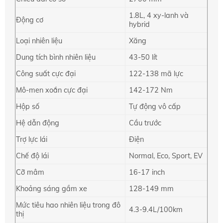
1.8L, 4 xy-lanh và
Động cơ
hybrid
Loại nhiên liệu
Xăng
Dung tích bình nhiên liệu
43-50 lít
Công suất cực đại
122-138 mã lực
Mô-men xoắn cực đại
142-172 Nm
Hộp số
Tự động vô cấp
Hệ dẫn động
Cầu trước
Trợ lực lái
Điện
Chế độ lái
Normal, Eco, Sport, EV
Cỡ mâm
16-17 inch
Khoảng sáng gầm xe
128-149 mm
Mức tiêu hao nhiên liệu trong đô
4.3-9.4L/100km
thị