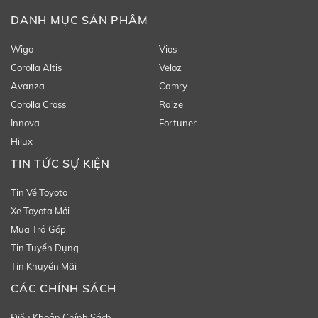
DANH MỤC SẢN PHẨM
Wigo
Vios
Corolla Altis
Veloz
Avanza
Camry
Corolla Cross
Raize
Innova
Fortuner
Hilux
TIN TỨC SỰ KIỆN
Tin Về Toyota
Xe Toyota Mới
Mua Trả Góp
Tin Tuyển Dụng
Tin Khuyến Mãi
CÁC CHÍNH SÁCH
Điều Khoản Chính Sách