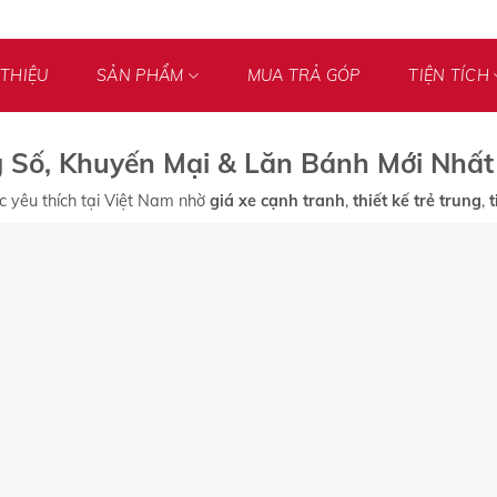
 THIỆU
SẢN PHẨM
MUA TRẢ GÓP
TIỆN TÍCH
g Số, Khuyến Mại & Lăn Bánh Mới Nhất
 yêu thích tại Việt Nam nhờ
giá xe cạnh tranh
,
thiết kế trẻ trung
,
t