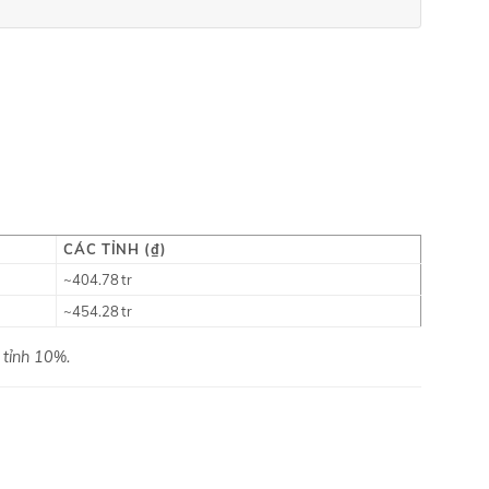
CÁC TỈNH (₫)
~404.78 tr
~454.28 tr
 tỉnh 10%.