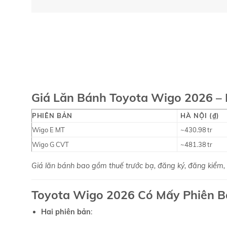
Giá Lăn Bánh Toyota Wigo 2026 – 
PHIÊN BẢN
HÀ NỘI (₫)
Wigo E MT
~430.98 tr
Wigo G CVT
~481.38 tr
Giá lăn bánh bao gồm thuế trước bạ, đăng ký, đăng kiểm,
Toyota Wigo 2026 Có Mấy Phiên B
Hai phiên bản
: