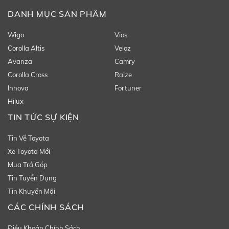
DANH MỤC SẢN PHẨM
Wigo
Vios
Corolla Altis
Veloz
Avanza
Camry
Corolla Cross
Raize
Innova
Fortuner
Hilux
TIN TỨC SỰ KIỆN
Tin Về Toyota
Xe Toyota Mới
Mua Trả Góp
Tin Tuyển Dụng
Tin Khuyến Mãi
CÁC CHÍNH SÁCH
Điều Khoản Chính Sách