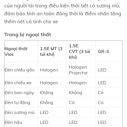
của người lái trong điều kiện thời tiết có sương mù,
đảm bảo tính an toàn đồng thời là điểm nhấn tăng
thêm nét cá tính cho xe
Trang bị ngoại thất
1.5E
Ngoại thất
1.5E MT
(3
CVT
(3 túi
GR-S
Vios
túi khí)
khí)
Halogen
Đèn chiếu gần
Halogen
LED
Projector
Đèn chiếu xa
Halogen
Halogen
LED
Đèn ban ngày
Không
Không
Có
Đèn tự động
Không
Có
Có
Đèn sương mù
LED
LED
LED
Đèn hậu
LED
LED
LED