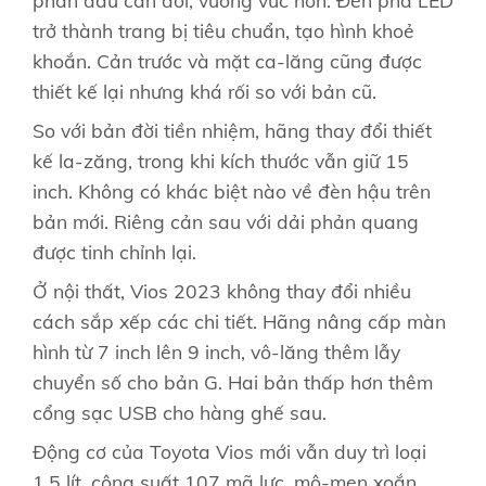
trở thành trang bị tiêu chuẩn, tạo hình khoẻ
khoắn. Cản trước và mặt ca-lăng cũng được
thiết kế lại nhưng khá rối so với bản cũ.
So với bản đời tiền nhiệm, hãng thay đổi thiết
kế la-zăng, trong khi kích thước vẫn giữ 15
inch. Không có khác biệt nào về đèn hậu trên
bản mới. Riêng cản sau với dải phản quang
được tinh chỉnh lại.
Ở nội thất, Vios 2023 không thay đổi nhiều
cách sắp xếp các chi tiết. Hãng nâng cấp màn
hình từ 7 inch lên 9 inch, vô-lăng thêm lẫy
chuyển số cho bản G. Hai bản thấp hơn thêm
cổng sạc USB cho hàng ghế sau.
Động cơ của Toyota Vios mới vẫn duy trì loại
1.5 lít, công suất 107 mã lực, mô-men xoắn