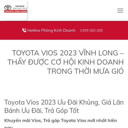
Skip
to
content
Hotline Phòng Kinh Doanh:
0939.065.005
TOYOTA VIOS 2023 VĨNH LONG –
THẤY ĐƯỢC CƠ HỘI KINH DOANH
TRONG THỜI MƯA GIÓ
Toyota Vios 2023 Ưu Đãi Khủng, Giá Lăn
Bánh Ưu Đãi, Trả Góp Tốt
Khuyến mãi Vios, Trả góp Toyota Vios mới nhất hiên
nay.