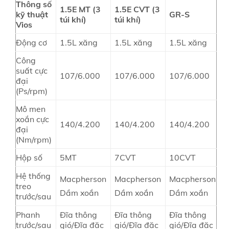
Thông số
1.5E MT
(3
1.5E CVT
(3
kỹ thuật
GR-S
túi khí)
túi khí)
Vios
Động cơ
1.5L xăng
1.5L xăng
1.5L xăng
Công
suất cực
107/6.000
107/6.000
107/6.000
đại
(Ps/rpm)
Mô men
xoắn cực
140/4.200
140/4.200
140/4.200
đại
(Nm/rpm)
Hộp số
5MT
7CVT
10CVT
Hệ thống
Macpherson
Macpherson
Macpherson
treo
Dầm xoắn
Dầm xoắn
Dầm xoắn
trước/sau
Phanh
Đĩa thông
Đĩa thông
Đĩa thông
trước/sau
gió/Đĩa đặc
gió/Đĩa đặc
gió/Đĩa đặc