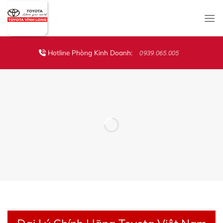
Skip
to
content
Hotline Phòng Kinh Doanh:
0939.065.005