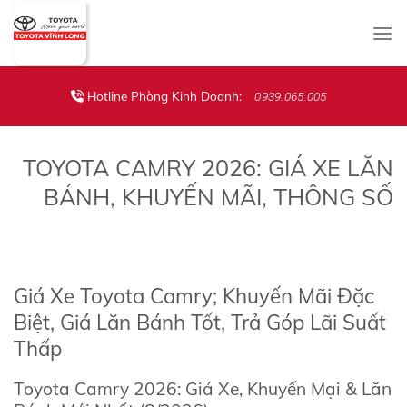
Skip
to
content
Hotline Phòng Kinh Doanh:
0939.065.005
TOYOTA CAMRY 2026: GIÁ XE LĂN
BÁNH, KHUYẾN MÃI, THÔNG SỐ
Giá Xe Toyota Camry; Khuyến Mãi Đặc
Biệt, Giá Lăn Bánh Tốt, Trả Góp Lãi Suất
Thấp
Toyota Camry 2026: Giá Xe, Khuyến Mại & Lăn