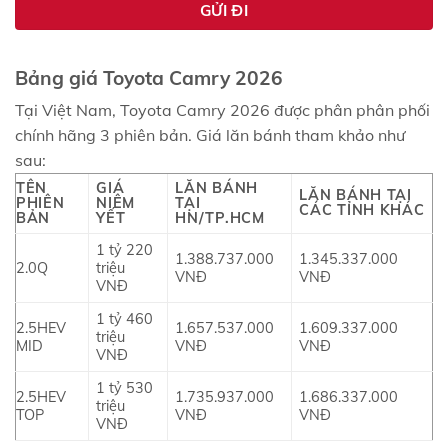
Bảng giá Toyota Camry 2026
Tại Việt Nam, Toyota Camry 2026 được phân phân phối
chính hãng 3 phiên bản. Giá lăn bánh tham khảo như
sau:
TÊN
GIÁ
LĂN BÁNH
LĂN BÁNH TẠI
PHIÊN
NIÊM
TẠI
CÁC TỈNH KHÁC
BẢN
YẾT
HN/TP.HCM
1 tỷ 220
1.388.737.000
1.345.337.000
2.0Q
triệu
VNĐ
VNĐ
VNĐ
1 tỷ 460
2.5HEV
1.657.537.000
1.609.337.000
triệu
MID
VNĐ
VNĐ
VNĐ
1 tỷ 530
2.5HEV
1.735.937.000
1.686.337.000
triệu
TOP
VNĐ
VNĐ
VNĐ