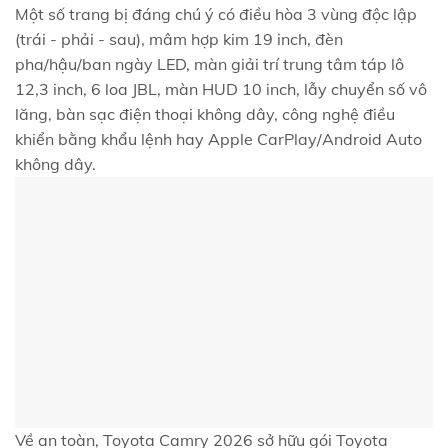
Một số trang bị đáng chú ý có điều hòa 3 vùng độc lập
(trái - phải - sau), mâm hợp kim 19 inch, đèn
pha/hậu/ban ngày LED, màn giải trí trung tâm táp lô
12,3 inch, 6 loa JBL, màn HUD 10 inch, lẫy chuyển số vô
lăng, bàn sạc điện thoại không dây, công nghệ điều
khiển bằng khẩu lệnh hay Apple CarPlay/Android Auto
không dây.
Về an toàn, Toyota Camry 2026 sở hữu gói Toyota