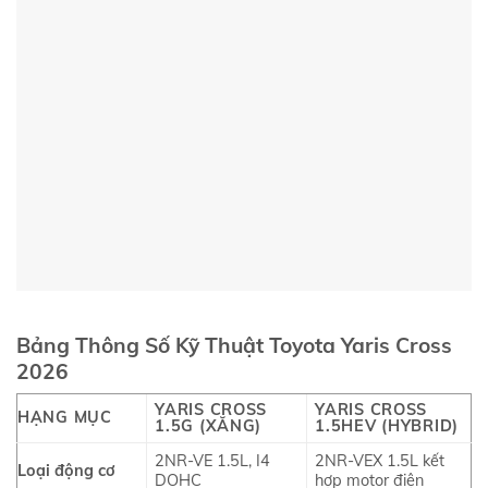
Bảng Thông Số Kỹ Thuật Toyota Yaris Cross
2026
YARIS CROSS
YARIS CROSS
HẠNG MỤC
1.5G (XĂNG)
1.5HEV (HYBRID)
2NR-VE 1.5L, I4
2NR-VEX 1.5L kết
Loại động cơ
DOHC
hợp motor điện