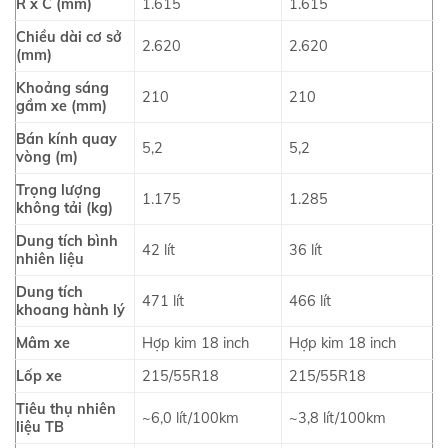
R x C (mm)
1.615
1.615
Chiều dài cơ sở
2.620
2.620
(mm)
Khoảng sáng
210
210
gầm xe (mm)
Bán kính quay
5,2
5,2
vòng (m)
Trọng lượng
1.175
1.285
không tải (kg)
Dung tích bình
42 lít
36 lít
nhiên liệu
Dung tích
471 lít
466 lít
khoang hành lý
Mâm xe
Hợp kim 18 inch
Hợp kim 18 inch
Lốp xe
215/55R18
215/55R18
Tiêu thụ nhiên
~6,0 lít/100km
~3,8 lít/100km
liệu TB