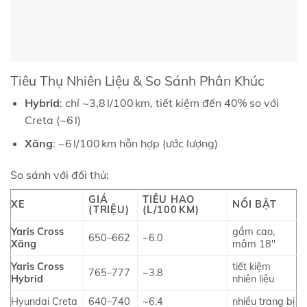
Tiêu Thụ Nhiên Liệu & So Sánh Phân Khúc
Hybrid
: chỉ ~3,8 l/100 km, tiết kiệm đến 40% so với
Creta (~6 l)
Xăng
: ~6 l/100 km hỗn hợp (ước lượng)
So sánh với đối thủ:
GIÁ
TIÊU HAO
XE
NỔI BẬT
(TRIỆU)
(L/100 KM)
Yaris Cross
gầm cao,
650–662
~6.0
Xăng
mâm 18″
Yaris Cross
tiết kiệm
765–777
~3.8
Hybrid
nhiên liệu
Hyundai Creta
640–740
~6.4
nhiều trang bị