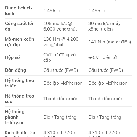
Dung tích xi-
1.496 cc
1.496 cc
lanh
Công suất tối
105 mã lực @
90 mã lực (máy
đa
6.000 vòng/phút
xăng + điện)
Mô-men xoắn
138 Nm @ 4.200
141 Nm (motor điện)
cực đại
vòng/phút
CVT tự động vô
Hộp số
e-CVT điện tử
cấp
Dẫn động
Cầu trước (FWD)
Cầu trước (FWD)
Hệ thống treo
Độc lập McPherson
Độc lập McPherson
trước
Hệ thống treo
Thanh dầm xoắn
Thanh dầm xoắn
sau
Hệ thống
phanh
Đĩa / Tang trống
Đĩa / Tang trống
trước/sau
Kích thước D x
4.310 x 1.770 x
4.310 x 1.770 x