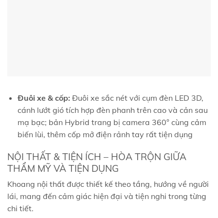
Đuôi xe & cốp:
Đuôi xe sắc nét với cụm đèn LED 3D,
cánh lướt gió tích hợp đèn phanh trên cao và cản sau
mạ bạc; bản Hybrid trang bị camera 360° cùng cảm
biến lùi, thêm cốp mở điện rảnh tay rất tiện dụng
NỘI THẤT & TIỆN ÍCH – HÒA TRỘN GIỮA
THẨM MỸ VÀ TIỆN DỤNG
Khoang nội thất được thiết kế theo tầng, hướng về người
lái, mang đến cảm giác hiện đại và tiện nghi trong từng
chi tiết.