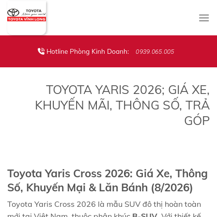
Skip
to
content
Hotline Phòng Kinh Doanh:
0939.065.005
TOYOTA YARIS 2026; GIÁ XE,
KHUYẾN MÃI, THÔNG SỐ, TRẢ
GÓP
Toyota Yaris Cross 2026: Giá Xe, Thông
Số, Khuyến Mại & Lăn Bánh (8/2026)
Toyota Yaris Cross 2026 là mẫu SUV đô thị hoàn toàn
mới tại Việt Nam, thuộc phân khúc
B-SUV
, Với thiết kế