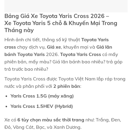
Bảng Giá Xe
Toyota Yaris Cross
2026 –
Xe
Toyota Yaris
5 chỗ & Khuyến Mại Trong
Tháng này
Hình ảnh chi tiết, thông số kỹ thuật
Toyota Yaris
cross
chạy dịch vụ,
Giá xe
, khuyến mại và
Giá lăn
bánh
Toyota Yaris
2026.
Toyota Yaris Cross
có mấy
phiên bản, mấy màu? Giá lăn bánh bao nhiêu? trả góp
trả trước bao nhiêu?
Toyota Yaris Cross được Toyota Việt Nam lắp ráp trong
nước và phân phối với
2 phiên bản
:
Yaris Cross 1.5G (máy xăng)
Yaris Cross 1.5HEV (Hybrid)
Xe có
6 tùy chọn màu sắc thời trang
như: Trắng, Đen,
Đỏ, Vàng Cát, Bạc, và Xanh Dương.