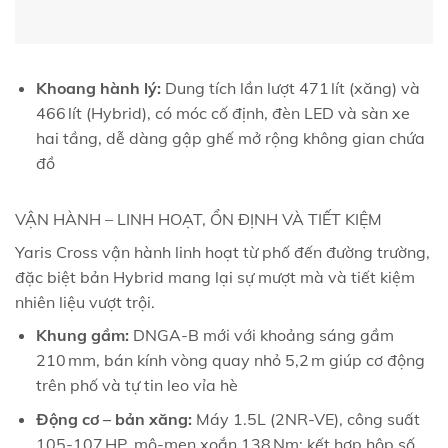
Khoang hành lý:
Dung tích lần lượt 471 lít (xăng) và
466 lít (Hybrid), có móc cố định, đèn LED và sàn xe
hai tầng, dễ dàng gập ghế mở rộng không gian chứa
đồ
VẬN HÀNH – LINH HOẠT, ỔN ĐỊNH VÀ TIẾT KIỆM
Yaris Cross vận hành linh hoạt từ phố đến đường trường,
đặc biệt bản Hybrid mang lại sự mượt mà và tiết kiệm
nhiên liệu vượt trội.
Khung gầm:
DNGA-B mới với khoảng sáng gầm
210 mm, bán kính vòng quay nhỏ 5,2 m giúp cơ động
trên phố và tự tin leo vỉa hè
Động cơ – bản xăng:
Máy 1.5L (2NR-VE), công suất
105‑107 HP, mô-men xoắn 138 Nm; kết hợp hộp số