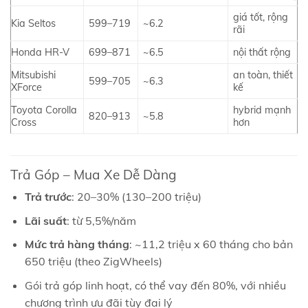
giá tốt, rộng
Kia Seltos
599–719
~6.2
rãi
Honda HR‑V
699–871
~6.5
nội thất rộng
Mitsubishi
an toàn, thiết
599–705
~6.3
XForce
kế
Toyota Corolla
hybrid mạnh
820–913
~5.8
Cross
hơn
Trả Góp – Mua Xe Dễ Dàng
Trả trước
: 20–30% (130–200 triệu)
Lãi suất
: từ 5,5%/năm
Mức trả hàng tháng
: ~11,2 triệu x 60 tháng cho bản
650 triệu (theo ZigWheels)
Gói trả góp linh hoạt, có thể vay đến 80%, với nhiều
chương trình ưu đãi tùy đại lý