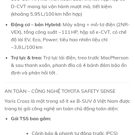
D‑CVT mang lại vận hành mượt mà, tiết kiệm
(khoảng 5,95 L/100 km hỗn hợp)
Động cơ – bản Hybrid:
Máy xăng + mô‑tơ điện (2NR-
VEX), tổng công suất ~111 HP, hộp số e‑CVT, có chế
độ lái EV, Eco, Power; tiêu hao nhiên liệu chỉ
~3,8 L/100 km
Trợ lực & treo:
Trợ lực lái điện, treo trước MacPherson
& sau thanh xoắn, phanh đĩa cả 4 bánh đảm bảo ổn
định và phản hồi tốt
.
AN TOÀN – CÔNG NGHỆ TOYOTA SAFETY SENSE
Yaris Cross là một trong số ít xe B‑SUV ở Việt Nam được
trang bị gói công nghệ an toàn chủ động toàn diện:
Gói TSS bao gồm:
Cảnh báo & phanh tự động trước (PCS)