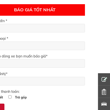
BÁO GIÁ TỐT NHẤT
tên *
hoại *
 dòng xe bạn muốn báo giá*
ỉnh)*
 thanh toán:
ết
Trả góp