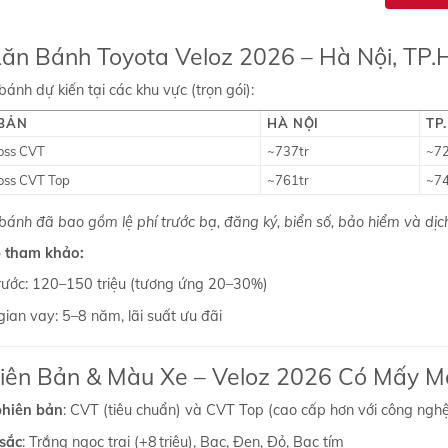
Lăn Bánh Toyota Veloz 2026 – Hà Nội, TP
bánh dự kiến tại các khu vực (trọn gói):
 BẢN
HÀ NỘI
TP
oss CVT
~737tr
~72
oss CVT Top
~761tr
~74
bánh đã bao gồm lệ phí trước bạ, đăng ký, biển số, bảo hiểm và dịch
 tham khảo:
trước: 120–150 triệu (tương ứng 20–30%)
gian vay: 5–8 năm, lãi suất ưu đãi
hiên Bản & Màu Xe – Veloz 2026 Có Mấy M
phiên bản
: CVT (tiêu chuẩn) và CVT Top (cao cấp hơn với công ngh
sắc
: Trắng ngọc trai (+8 triệu), Bạc, Đen, Đỏ, Bạc tím