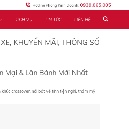
0939.065.005
Hotline Phòng Kinh Doanh:
DỊCH VỤ
TIN TỨC
LIÊN HỆ
 XE, KHUYẾN MÃI, THÔNG SỐ
ến Mại & Lăn Bánh Mới Nhất
húc crossover, nổi bật về tính tiện nghi, thẩm mỹ