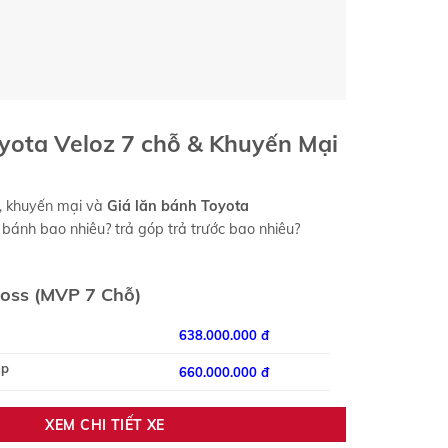
yota Veloz
7 chỗ & Khuyến Mại
, khuyến mại và
Giá lăn bánh
Toyota
ánh bao nhiêu? trả góp trả trước bao nhiêu?
ross (MVP 7 Chỗ)
638.000.000 đ
op
660.000.000 đ
XEM CHI TIẾT XE