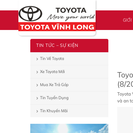
Skip
to
content
GIỚI
TIN TỨC – SỰ KIỆN
Tin Về Toyota
Xe Toyota Mới
Toyo
(8/2
Mua Xe Trả Góp
Toyota 
Tin Tuyển Dụng
và an t
Tin Khuyến Mãi