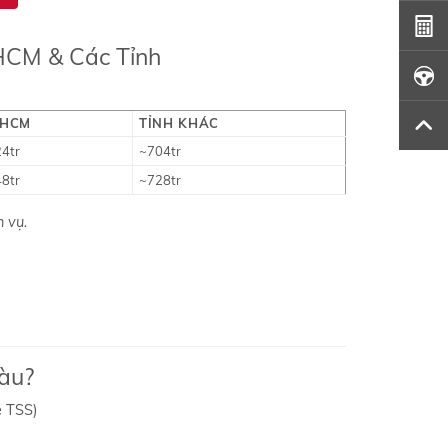
.HCM & Các Tỉnh
.HCM
TỈNH KHÁC
4tr
~704tr
8tr
~728tr
 vụ.
àu?
ệ TSS)